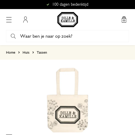
100 dagen bedenktijd
Mijn account
gebaseerd op 1 beoordeling
Home
Huis
Tassen
5
4
3
2
1
30 juni 2025
Enkel een score, geen toelichting gege