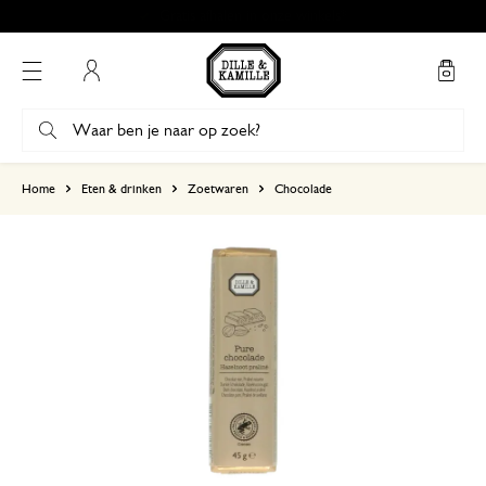
Gratis afhalen in onze winkels*
Mijn account
gebaseerd op 0 beoordeling
Home
Eten & drinken
Zoetwaren
Chocolade