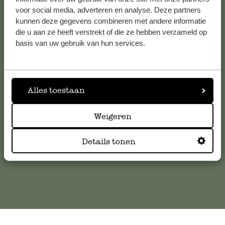
Bekijk alle 62 winkels
voor social media, adverteren en analyse. Deze partners
kunnen deze gegevens combineren met andere informatie
die u aan ze heeft verstrekt of die ze hebben verzameld op
basis van uw gebruik van hun services.
Klantenservice
Voor vragen, tips of hulp kun je contact opnemen met onze
klantenservice. Of bekijk hier het antwoord op de
Alles toestaan
meestgestelde vragen
Weigeren
klantenservice@dille-kamille.com
Details tonen
Online Klantenservice