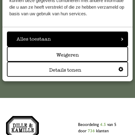
Klantenservice
kunnen deze gegevens combineren met andere informatie
die u aan ze heeft verstrekt of die ze hebben verzameld op
basis van uw gebruik van hun services.
Voor vragen, tips of hulp kun je contact opnemen met onze
klantenservice. Of bekijk hier het antwoord op de
meestgestelde vragen
Alles toestaan
klantenservice@dille-kamille.com
Weigeren
Online Klantenservice
Details tonen
Beoordeling
4.5
van 5
door
736
klanten