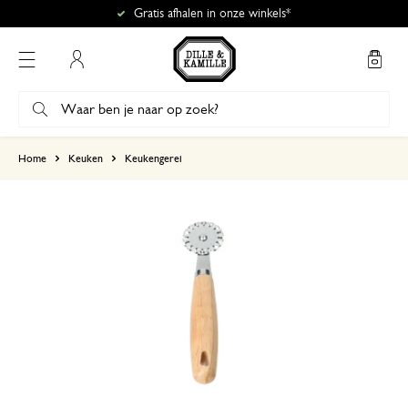
Gratis afhalen in onze winkels*
Mijn account
gebaseerd op 0 beoordeling
Home
Keuken
Keukengerei