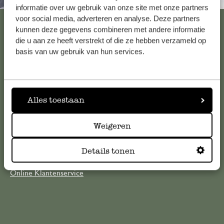
informatie over uw gebruik van onze site met onze partners
voor social media, adverteren en analyse. Deze partners
Bekijk alle 62 winkels
kunnen deze gegevens combineren met andere informatie
die u aan ze heeft verstrekt of die ze hebben verzameld op
basis van uw gebruik van hun services.
Klantenservice
Voor vragen, tips of hulp kun je contact opnemen met onze
Alles toestaan
klantenservice. Of bekijk hier het antwoord op de
meestgestelde vragen
Weigeren
klantenservice@dille-kamille.com
Details tonen
Online Klantenservice