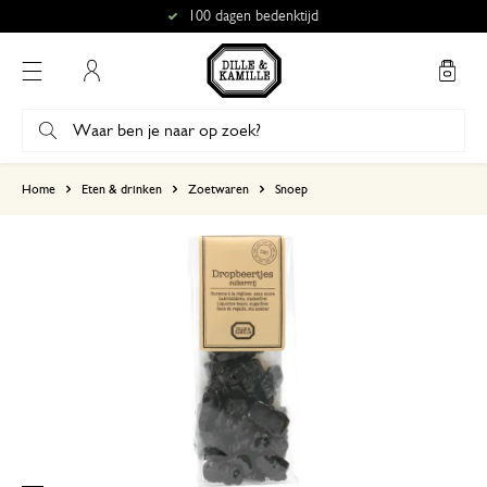
100 dagen bedenktijd
Mijn account
gebaseerd op 0 beoordeling
Home
Eten & drinken
Zoetwaren
Snoep