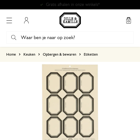
Gratis afhalen in onze winkels*
Mijn account
gebaseerd op 0 beoordeling
Home
Keuken
Opbergen & bewaren
Etiketten