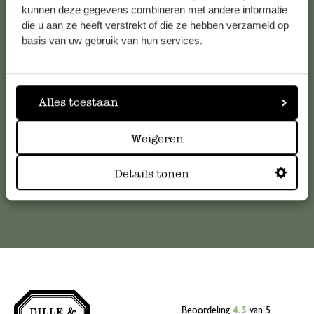
kunnen deze gegevens combineren met andere informatie
Klantenservice
die u aan ze heeft verstrekt of die ze hebben verzameld op
basis van uw gebruik van hun services.
Voor vragen, tips of hulp kun je contact opnemen met onze
klantenservice. Of bekijk hier het antwoord op de
meestgestelde vragen
Alles toestaan
klantenservice@dille-kamille.com
Weigeren
Details tonen
Online Klantenservice
Beoordeling
4.5
van 5