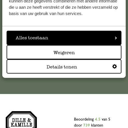
Klantenservice
kunnen deze gegevens combineren met andere informatie
die u aan ze heeft verstrekt of die ze hebben verzameld op
basis van uw gebruik van hun services.
Voor vragen, tips of hulp kun je contact opnemen met onze
klantenservice. Of bekijk hier het antwoord op de
meestgestelde vragen
Alles toestaan
klantenservice@dille-kamille.com
Weigeren
Online Klantenservice
Details tonen
Beoordeling
4.5
van 5
door
739
klanten