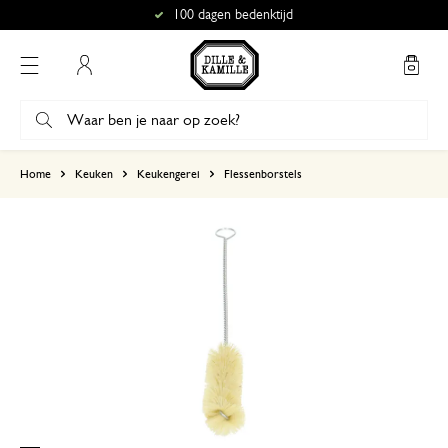
100 dagen bedenktijd
Mijn account
gebaseerd op 0 beoordeling
Home
Keuken
Keukengerei
Flessenborstels