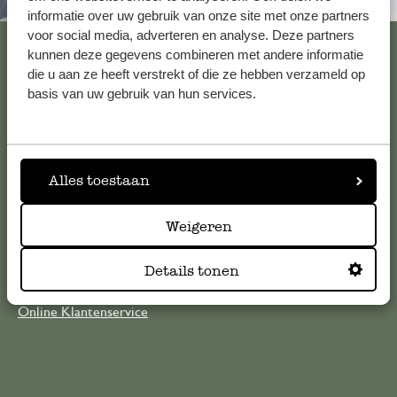
Altijd in de buurt
informatie over uw gebruik van onze site met onze partners
Ruikt niet meer.
voor social media, adverteren en analyse. Deze partners
Bekijk alle 62 winkels
kunnen deze gegevens combineren met andere informatie
die u aan ze heeft verstrekt of die ze hebben verzameld op
3 augustus 2023
basis van uw gebruik van hun services.
Ruikt niet meer.. te oud
Klantenservice
Antwoord van Dille & Kamille
Voor vragen, tips of hulp kun je contact opnemen met onze
8 augustus 2023
Alles toestaan
klantenservice. Of bekijk hier het antwoord op de
Bedankt voor je beoordeling. Wij 
meestgestelde vragen
mail contact met je op
Weigeren
klantenservice@dille-kamille.com
Details tonen
vlotte service
Online Klantenservice
23 juni 2023
vlotte service