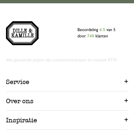
9 december 2025
Enkel een score, geen toelichting gege
Beoordeling
4.5
van 5
door
740
klanten
Alle genoemde prijzen zijn consumentenprijzen en inclusief BTW.
Service
Over ons
Inspiratie