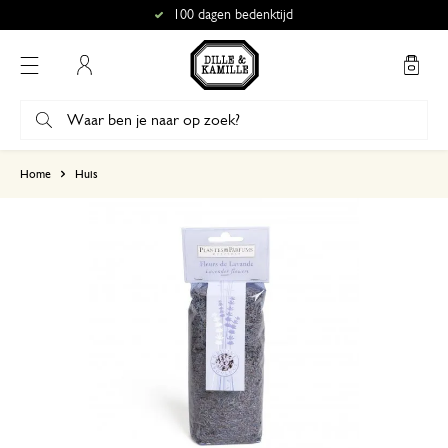
100 dagen bedenktijd
Mijn account
gebaseerd op 6 beoordelingen
Home
Huis
5
4
3
2
1
Mijn bestelling is nooit bij af
24 mei 2024