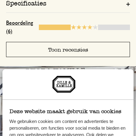
Specificaties
Vlug en correct geleverd.
Beoordeling
25 oktober 2025
(6)
Vlug en correct geleverd.
Toon recensies
Reukt amper
25 april 2023
Reukt amper
Antwoord van Dille & Kamille
25 april 2023
Deze website maakt gebruik van cookies
Bedankt voor je beoordeling. We 
contact opgenomen via de mail! 🌿
We gebruiken cookies om content en advertenties te
personaliseren, om functies voor social media te bieden en
om ons websiteverkeer te analyseren. Ook delen we