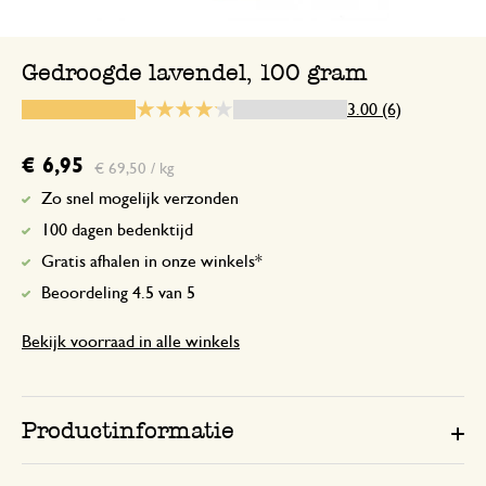
Mijn bestelling is nooit bij afgeleverd en
het teruggestuurd is. Dat kan ik nog alti
Gedroogde lavendel, 100 gram
begrijpen. Ik was de hele week en dag th
geen app van bpost of zoiets. Bpost hee
3.00 (6)
in een kastje gelegd en daarna terugges
dat item ondertussen ergens anders ge
€ 6,95
€ 69,50 / kg
bedankt. Mijn frustratie heeft totaal ni
Zo snel mogelijk verzonden
maken met de Dille &Kamille maar wel 
100 dagen bedenktijd
Gratis afhalen in onze winkels*
Antwoord van Dille & Kamille
Beoordeling 4.5 van 5
28 mei 2024
Bedankt voor uw beoordeling. Wat
Bekijk voorraad in alle winkels
dat er iets is misgegaan bij het afle
uw pakket. Wij zullen per mail con
opnemen om te kijken hoe we u k
Productinformatie
helpen 🌿🌻