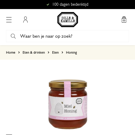
100 dagen bedenktijd
Mijn account
gebaseerd op 1 beoordeling
Home
Eten & drinken
Eten
Honing
5
4
3
2
1
8 oktober 2025
Enkel een score, geen toelichting gege