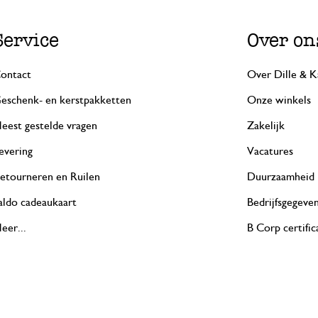
Service
Over on
ontact
Over Dille & K
eschenk- en kerstpakketten
Onze winkels
eest gestelde vragen
Zakelijk
evering
Vacatures
etourneren en Ruilen
Duurzaamheid
aldo cadeaukaart
Bedrijfsgegeve
eer...
B Corp certific