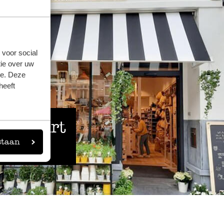
 voor social
ie over uw
se. Deze
heeft
 de buurt
staan