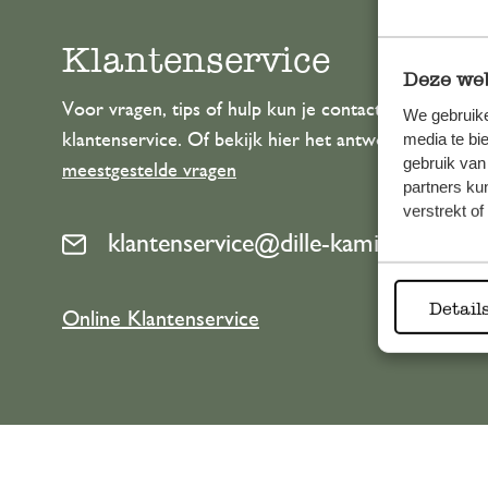
Klantenservice
Deze web
Voor vragen, tips of hulp kun je contact opnemen m
We gebruike
media te bi
klantenservice. Of bekijk hier het antwoord op de
gebruik van
meestgestelde vragen
partners ku
verstrekt o
klantenservice@dille-kamille.com
Detail
Online Klantenservice