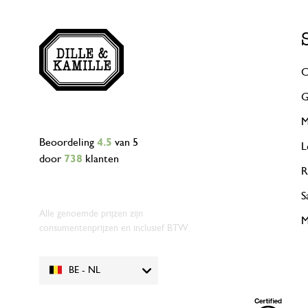
C
G
M
Beoordeling
4.5
van 5
L
door
738
klanten
R
S
Alle genoemde prijzen zijn
M
consumentenprijzen en inclusief BTW.
BE - NL