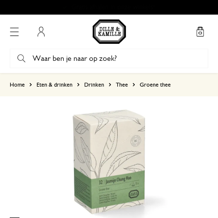
Gratis afhalen in onze winkels*
Mijn account
gebaseerd op 0 beoordeling
Home
Eten & drinken
Drinken
Thee
Groene thee