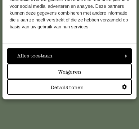
Bekijk alle 62 winkels
voor social media, adverteren en analyse. Deze partners
kunnen deze gegevens combineren met andere informatie
die u aan ze heeft verstrekt of die ze hebben verzameld op
basis van uw gebruik van hun services.
Klantenservice
Voor vragen, tips of hulp kun je contact opnemen met onze
klantenservice. Of bekijk hier het antwoord op de
Alles toestaan
meestgestelde vragen
Weigeren
klantenservice@dille-kamille.com
Details tonen
Online Klantenservice