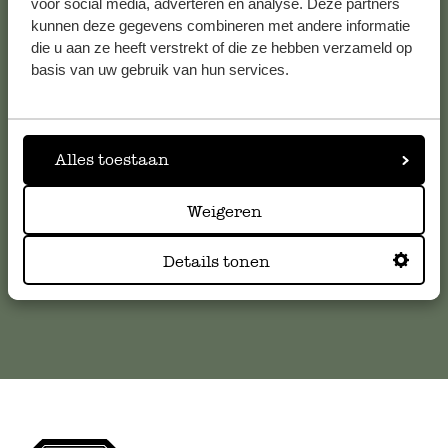
voor social media, adverteren en analyse. Deze partners
kunnen deze gegevens combineren met andere informatie
die u aan ze heeft verstrekt of die ze hebben verzameld op
Klantenservice
basis van uw gebruik van hun services.
Voor vragen, tips of hulp kun je contact opnemen met onze
klantenservice. Of bekijk hier het antwoord op de
meestgestelde vragen
Alles toestaan
Weigeren
klantenservice@dille-kamille.com
Details tonen
Online Klantenservice