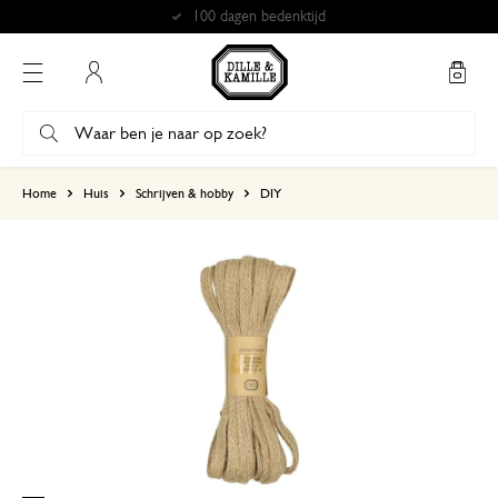
100 dagen bedenktijd
Mijn account
gebaseerd op 1 beoordeling
Home
Huis
Schrijven & hobby
DIY
5
4
3
2
1
13 november 2024
Enkel een score, geen toelichting gege