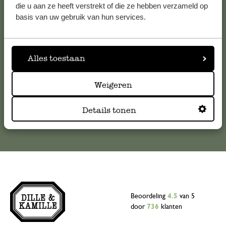
die u aan ze heeft verstrekt of die ze hebben verzameld op
Voor vragen, tips of hulp kun je contact opnemen met onze
basis van uw gebruik van hun services.
klantenservice. Of bekijk hier het antwoord op de
meestgestelde vragen
Alles toestaan
klantenservice@dille-kamille.com
Weigeren
Online Klantenservice
Details tonen
Beoordeling
4.5
van 5
door
736
klanten