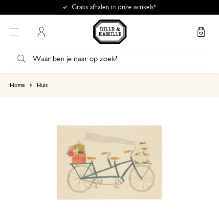
Gratis afhalen in onze winkels*
Mijn account
gebaseerd op 0 beoordeling
Home
Huis