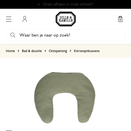
Gratis afhalen in onze winkels*
Mijn account
gebaseerd op 0 beoordeling
Home
Bad & douche
Ontspanning
Kersenpitkussens