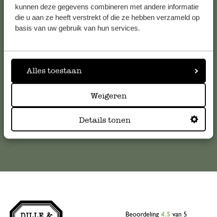
kunnen deze gegevens combineren met andere informatie
Klantenservice
die u aan ze heeft verstrekt of die ze hebben verzameld op
basis van uw gebruik van hun services.
Voor vragen, tips of hulp kun je contact opnemen met onze
klantenservice. Of bekijk hier het antwoord op de
meestgestelde vragen
Alles toestaan
klantenservice@dille-kamille.com
Weigeren
Details tonen
Online Klantenservice
Beoordeling
4.5
van 5