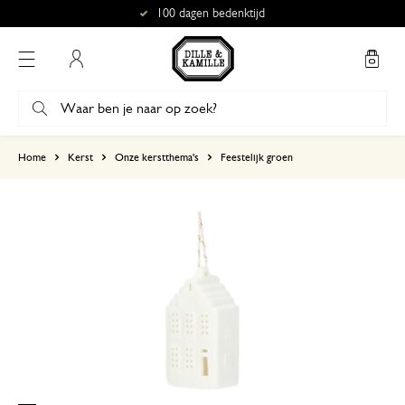
100 dagen bedenktijd
Mijn account
gebaseerd op 3 beoordelingen
Home
Kerst
Onze kerstthema's
Feestelijk groen
5
4
3
2
1
10 december 2024
Enkel een score, geen toelichting gege