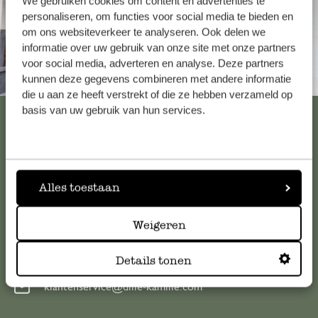
We gebruiken cookies om content en advertenties te
personaliseren, om functies voor social media te bieden en
om ons websiteverkeer te analyseren. Ook delen we
informatie over uw gebruik van onze site met onze partners
voor social media, adverteren en analyse. Deze partners
Altijd in de buurt
kunnen deze gegevens combineren met andere informatie
die u aan ze heeft verstrekt of die ze hebben verzameld op
basis van uw gebruik van hun services.
Bekijk alle 62 winkels
Klantenservice
Alles toestaan
Voor vragen, tips of hulp kun je contact opnemen met onze
Weigeren
klantenservice. Of bekijk hier het antwoord op de
meestgestelde vragen
Details tonen
klantenservice@dille-kamille.com