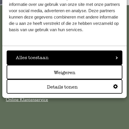
informatie over uw gebruik van onze site met onze partners
voor social media, adverteren en analyse. Deze partners
Bekijk alle 62 winkels
kunnen deze gegevens combineren met andere informatie
die u aan ze heeft verstrekt of die ze hebben verzameld op
basis van uw gebruik van hun services.
Klantenservice
Voor vragen, tips of hulp kun je contact opnemen met onze
Alles toestaan
klantenservice. Of bekijk hier het antwoord op de
meestgestelde vragen
Weigeren
klantenservice@dille-kamille.com
Details tonen
Online Klantenservice