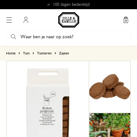
100 dagen bedenktijd
Mijn account
gebaseerd op 0 beoordeling
Home
Tuin
Tuinieren
Zaaien