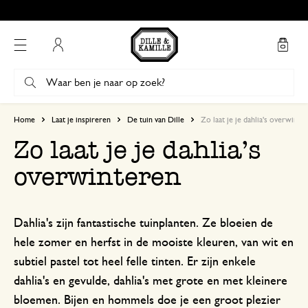
Gratis afhalen in onze winkels*
Mijn account
Home
Laat je inspireren
De tuin van Dille
Zo laat je je dahlia's overwinte
Zo laat je je dahlia's
overwinteren
Dahlia's zijn fantastische tuinplanten. Ze bloeien de
hele zomer en herfst in de mooiste kleuren, van wit en
subtiel pastel tot heel felle tinten. Er zijn enkele
dahlia's en gevulde, dahlia's met grote en met kleinere
bloemen. Bijen en hommels doe je een groot plezier