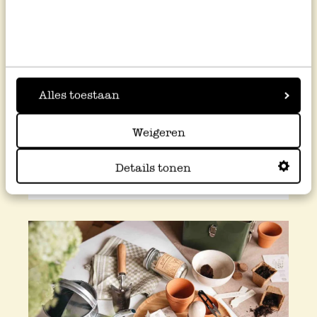
Hang nestkastjes op!
Veel tuinvogels zijn blij met een
nestkast: natuurlijk om in het voorjaar
Alles toestaan
hun jongen in groot te brengen, maar
's winters ook als warme, droge
Weigeren
slaapplek.
Details tonen