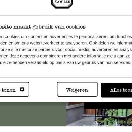
site maakt gebruik van cookies
n cookies om content en advertenties te personaliseren, om functies
et onze
eden en om ons websiteverkeer te analyseren. Ook delen we informat
 onze site met onze partners voor social media, adverteren en analy
nnen deze gegevens combineren met andere informatie die u aan ze 
f die ze hebben verzameld op basis van uw gebruik van hun services.
Altijd in
s tonen
Weigeren
Alles toe
Bekijk alle 62 winkels