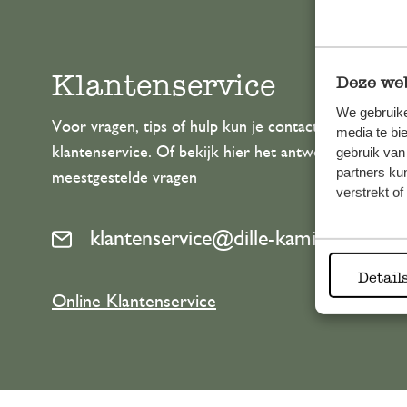
Klantenservice
Deze web
We gebruike
Voor vragen, tips of hulp kun je contact opnemen m
media te bi
klantenservice. Of bekijk hier het antwoord op de
gebruik van
partners ku
meestgestelde vragen
verstrekt o
klantenservice@dille-kamille.com
Detail
Online Klantenservice