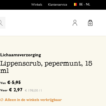
BE - NL
Winkels
Klantenservice
Mijn account
gebaseerd op 0 beoordeling
Lichaamsverzorging
emen
buiten?
Lippenscrub, pepermunt, 15
ml
€ 5,95
Van
n
€ 2,97
€ 198,00 / l
Voor
en
Alleen in de winkels verkrijgbaar