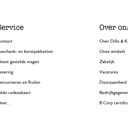
Service
Over on
ontact
Over Dille & K
eschenk- en kerstpakketten
Onze winkels
eest gestelde vragen
Zakelijk
evering
Vacatures
etourneren en Ruilen
Duurzaamheid
aldo cadeaukaart
Bedrijfsgegeve
eer...
B Corp certific