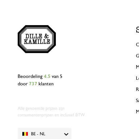
C
G
M
Beoordeling
4.5
van 5
L
door
737
klanten
R
S
Alle genoemde prijzen zijn
M
consumentenprijzen en inclusief BTW.
BE - NL