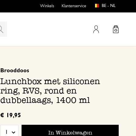
BE - NL
Winkels
Klantenservice
Mijn account
gebaseerd op 0 beoordeling
Brooddoos
emen
buiten?
Lunchbox met siliconen
ring, RVS, rond en
dubbellaags, 1400 ml
n
€ 19,95
en
In Winkelwagen
1