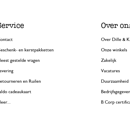
Service
Over on
ontact
Over Dille & K
eschenk- en kerstpakketten
Onze winkels
eest gestelde vragen
Zakelijk
evering
Vacatures
etourneren en Ruilen
Duurzaamheid
aldo cadeaukaart
Bedrijfsgegeve
eer...
B Corp certific