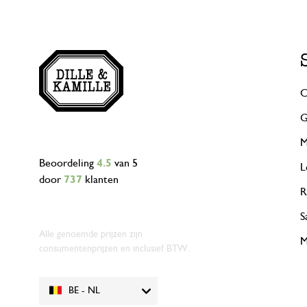
C
G
M
Beoordeling
4.5
van 5
L
door
737
klanten
R
S
Alle genoemde prijzen zijn
M
consumentenprijzen en inclusief BTW.
BE - NL