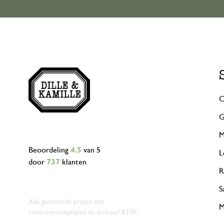
C
G
M
Beoordeling
4.5
van 5
L
door
737
klanten
R
S
Alle genoemde prijzen zijn
M
consumentenprijzen en inclusief BTW.