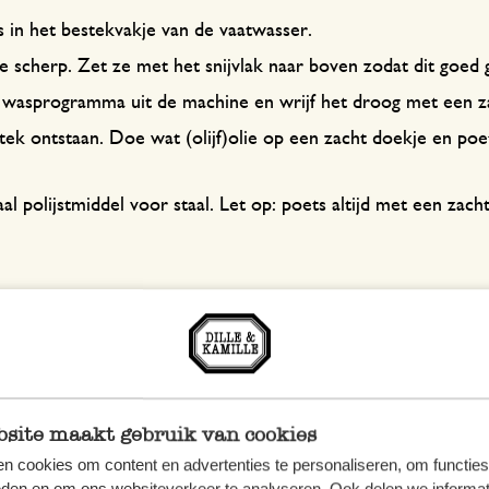
s in het bestekvakje van de vaatwasser.
e scherp. Zet ze met het snijvlak naar boven zodat dit goed 
et wasprogramma uit de machine en wrijf het droog met een z
tek ontstaan. Doe wat (olijf)olie op een zacht doekje en po
l polijstmiddel voor staal. Let op: poets altijd met een zach
omnikkelstaal. Dankzij 18% chroom is het heel sterk en roest
site maakt gebruik van cookies
te’ houtsoort. Dit bestek kan worden gereinigd in de afwasm
n cookies om content en advertenties te personaliseren, om functies
t onderstaande tips houd je je bestek mooi en heb je er jare
eden en om ons websiteverkeer te analyseren. Ook delen we informat