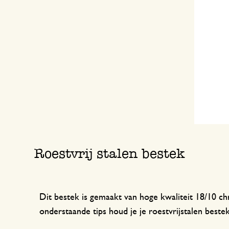
Keukentextiel
Kaarsen
Zoetwaren
Cadeaubonnen
Tafeltextiel
Kaarsenhouders
Thee accessoires
Manden
Koffie accessoires
Schrijven & hobby
Bestek
Tassen
Internationale keukens
Boeken
Roestvrij stalen bestek
Dit bestek is gemaakt van hoge kwaliteit 18/10 ch
onderstaande tips houd je je roestvrijstalen beste