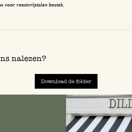
s voor roestvrijstalen bestek.
ens nalezen?
Download de folder