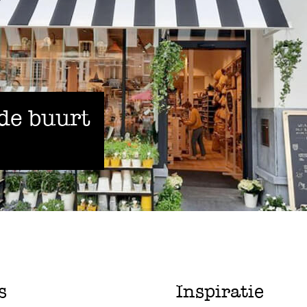
 de buurt
s
Inspiratie