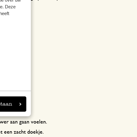
se. Deze
heeft
staan
uwer aan gaan voelen.
et een zacht doekje.