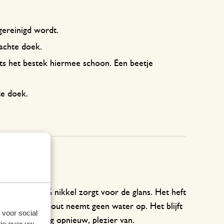
gereinigd wordt.
achte doek.
ets het bestek hiermee schoon. Een beetje
te doek.
bestendig, 8% nikkel zorgt voor de glans. Het heft
achine, het hout neemt geen water op. Het blijft
 voor social
nlang, elke dag opnieuw, plezier van.
ie over uw