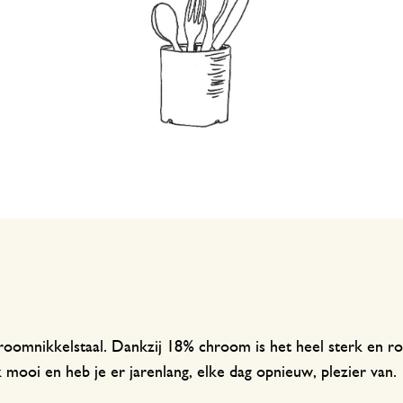
Welke maat tafelkleed?
Voorkom slakken
Onderhoudstips
roomnikkelstaal. Dankzij 18% chroom is het heel sterk en ro
k mooi en heb je er jarenlang, elke dag opnieuw, plezier van.