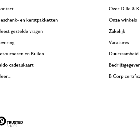
ontact
Over Dille & K
eschenk- en kerstpakketten
Onze winkels
eest gestelde vragen
Zakelijk
evering
Vacatures
etourneren en Ruilen
Duurzaamheid
aldo cadeaukaart
Bedrijfsgegeve
eer...
B Corp certific