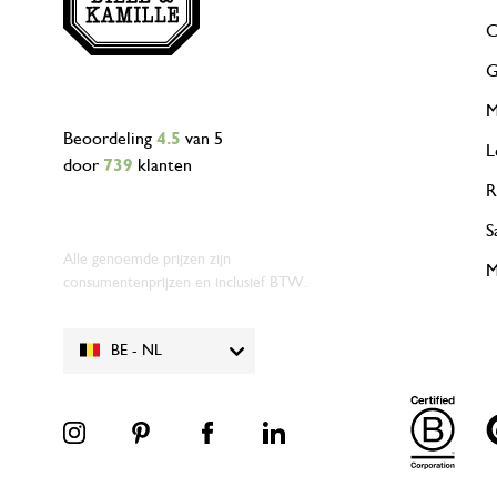
C
G
M
Beoordeling
4.5
van 5
L
door
739
klanten
R
S
Alle genoemde prijzen zijn
M
consumentenprijzen en inclusief BTW.
BE - NL