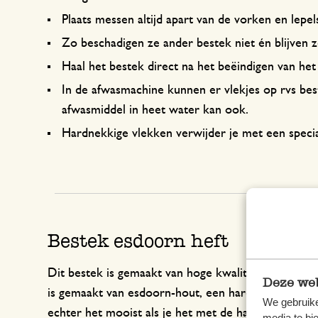
Plaats messen altijd apart van de vorken en lepel
Zo beschadigen ze ander bestek niet én blijven z
Haal het bestek direct na het beëindigen van h
In de afwasmachine kunnen er vlekjes op rvs bes
afwasmiddel in heet water kan ook.
Hardnekkige vlekken verwijder je met een speciaa
Bestek esdoorn heft
Dit bestek is gemaakt van hoge kwaliteit 18/8 chro
Deze web
is gemaakt van esdoorn-hout, een harde en ‘compac
We gebruike
echter het mooist als je het met de hand afwast. Me
media te bi