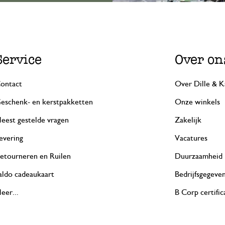
Service
Over on
ontact
Over Dille & K
eschenk- en kerstpakketten
Onze winkels
eest gestelde vragen
Zakelijk
evering
Vacatures
etourneren en Ruilen
Duurzaamheid
aldo cadeaukaart
Bedrijfsgegeve
eer...
B Corp certific