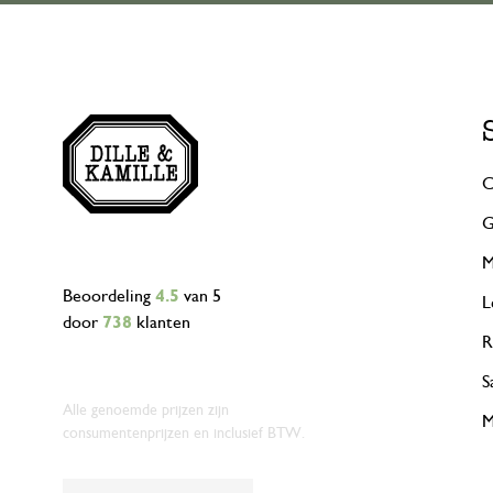
C
G
M
Beoordeling
4.5
van 5
L
door
738
klanten
R
S
Alle genoemde prijzen zijn
M
consumentenprijzen en inclusief BTW.