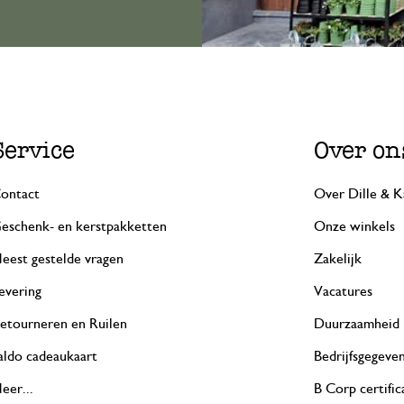
Service
Over on
ontact
Over Dille & K
eschenk- en kerstpakketten
Onze winkels
eest gestelde vragen
Zakelijk
evering
Vacatures
etourneren en Ruilen
Duurzaamheid
aldo cadeaukaart
Bedrijfsgegeve
eer...
B Corp certific