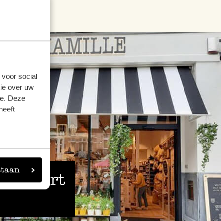
 voor social
ie over uw
se. Deze
heeft
staan
 de buurt