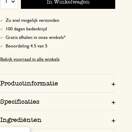
In Winkelwagen
1
Geeft extra pit aan bv je pasta saus of 
marinade van je vlees of vis verwerken 
Zo snel mogelijk verzonden
tikkeltje meer punch.
100 dagen bedenktijd
Gratis afhalen in onze winkels*
Alles ok
Beoordeling 4.5 van 5
19 augustus 2024
Bekijk voorraad in alle winkels
Alles ok
Productinformatie
Specificaties
Ingrediënten