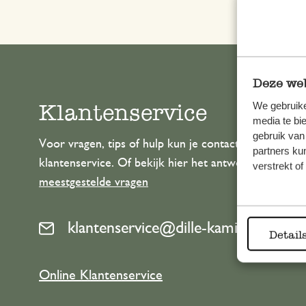
Deze web
Klantenservice
We gebruike
media te bi
gebruik van
Voor vragen, tips of hulp kun je contact opnemen m
partners ku
klantenservice. Of bekijk hier het antwoord op de
verstrekt o
meestgestelde vragen
klantenservice@dille-kamille.com
Detail
Online Klantenservice