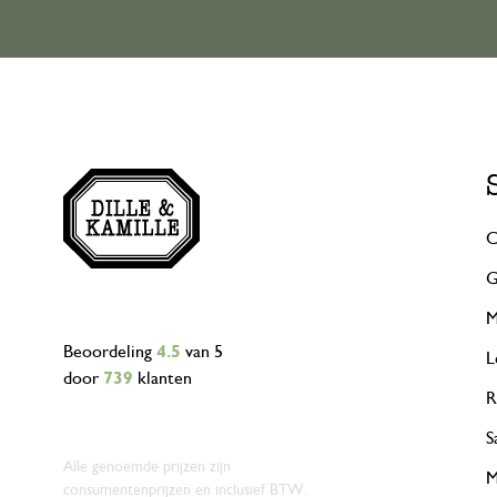
C
G
M
Beoordeling
4.5
van 5
L
door
739
klanten
R
S
Alle genoemde prijzen zijn
M
consumentenprijzen en inclusief BTW.