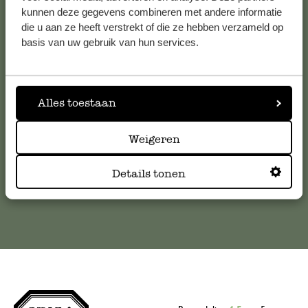
kunnen deze gegevens combineren met andere informatie
Klantenservice
die u aan ze heeft verstrekt of die ze hebben verzameld op
basis van uw gebruik van hun services.
Voor vragen, tips of hulp kun je contact opnemen met onze
klantenservice. Of bekijk hier het antwoord op de
meestgestelde vragen
Alles toestaan
klantenservice@dille-kamille.com
Weigeren
Details tonen
Online Klantenservice