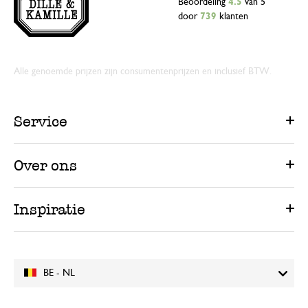
Beoordeling
4.5
van 5
door
739
klanten
Alle genoemde prijzen zijn consumentenprijzen en inclusief BTW.
Service
Over ons
Inspiratie
BE - NL