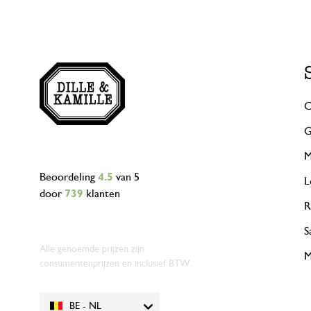
C
G
M
Beoordeling
4.5
van 5
L
door
739
klanten
R
S
Alle genoemde prijzen zijn
M
consumentenprijzen en inclusief BTW.
BE - NL