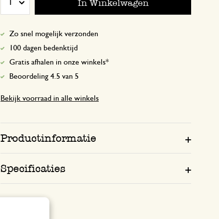
In Winkelwagen
1
Enkel een score, geen toelichting gege
Zo snel mogelijk verzonden
Antwoord van Dille & Kamille
100 dagen bedenktijd
27 juni 2024
Gratis afhalen in onze winkels*
Bedankt voor je positieve beoordel
Beoordeling 4.5 van 5
Geniet van de poffertjes! 🌿
Bekijk voorraad in alle winkels
6 april 2026
Productinformatie
Enkel een score, geen toelichting gege
Specificaties