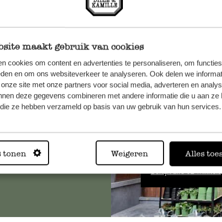
site maakt gebruik van cookies
n cookies om content en advertenties te personaliseren, om functies
et onze
eden en om ons websiteverkeer te analyseren. Ook delen we informat
 onze site met onze partners voor social media, adverteren en analy
nnen deze gegevens combineren met andere informatie die u aan ze 
f die ze hebben verzameld op basis van uw gebruik van hun services.
Altijd in
s tonen
Weigeren
Alles toe
Bekijk alle 62 winkels