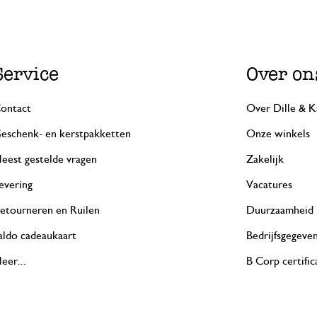
Service
Over on
ontact
Over Dille & K
eschenk- en kerstpakketten
Onze winkels
eest gestelde vragen
Zakelijk
evering
Vacatures
etourneren en Ruilen
Duurzaamheid
aldo cadeaukaart
Bedrijfsgegeve
eer...
B Corp certific