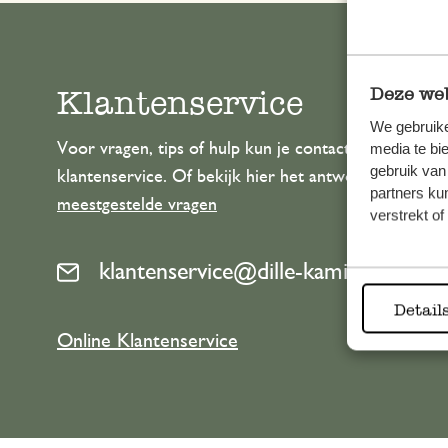
Klantenservice
Deze web
We gebruike
Voor vragen, tips of hulp kun je contact opnemen m
media te bi
gebruik van
klantenservice. Of bekijk hier het antwoord op de
partners ku
meestgestelde vragen
verstrekt o
klantenservice@dille-kamille.com
Detail
Online Klantenservice