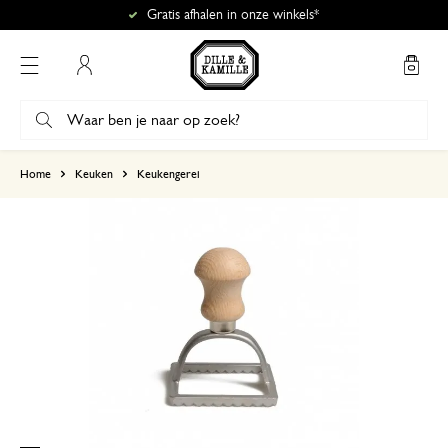
Gratis afhalen in onze winkels*
Mijn account
gebaseerd op 0 beoordeling
Home
Keuken
Keukengerei