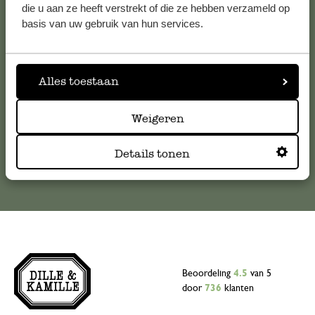
die u aan ze heeft verstrekt of die ze hebben verzameld op
Voor vragen, tips of hulp kun je contact opnemen met onze
basis van uw gebruik van hun services.
klantenservice. Of bekijk hier het antwoord op de
meestgestelde vragen
Alles toestaan
klantenservice@dille-kamille.com
Weigeren
Online Klantenservice
Details tonen
Beoordeling
4.5
van 5
door
736
klanten