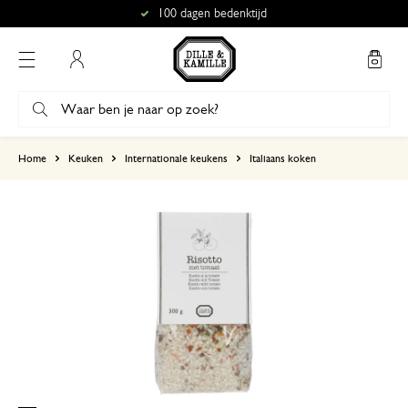
100 dagen bedenktijd
Mijn account
gebaseerd op 1 beoordeling
Home
Keuken
Internationale keukens
Italiaans koken
5
4
3
2
1
15 april 2024
Enkel een score, geen toelichting gege