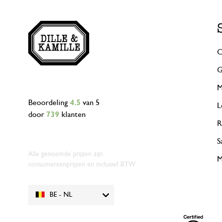
C
G
M
Beoordeling
4.5
van 5
L
door
739
klanten
R
S
Alle genoemde prijzen zijn
M
consumentenprijzen en inclusief BTW.
BE - NL