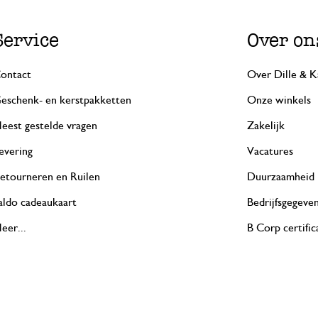
Service
Over on
ontact
Over Dille & K
eschenk- en kerstpakketten
Onze winkels
eest gestelde vragen
Zakelijk
evering
Vacatures
etourneren en Ruilen
Duurzaamheid
aldo cadeaukaart
Bedrijfsgegeve
eer...
B Corp certific