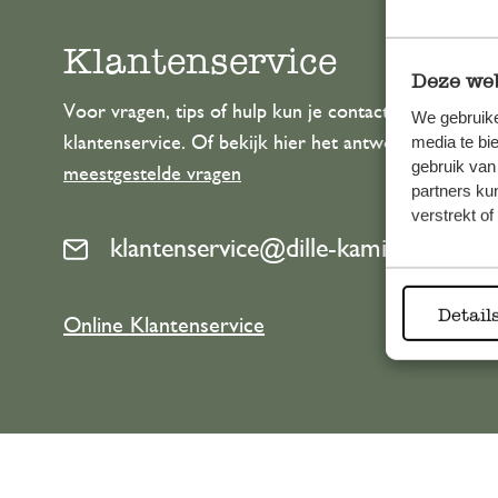
Klantenservice
Deze web
Voor vragen, tips of hulp kun je contact opnemen m
We gebruike
media te bi
klantenservice. Of bekijk hier het antwoord op de
gebruik van
meestgestelde vragen
partners ku
verstrekt o
klantenservice@dille-kamille.com
Detail
Online Klantenservice