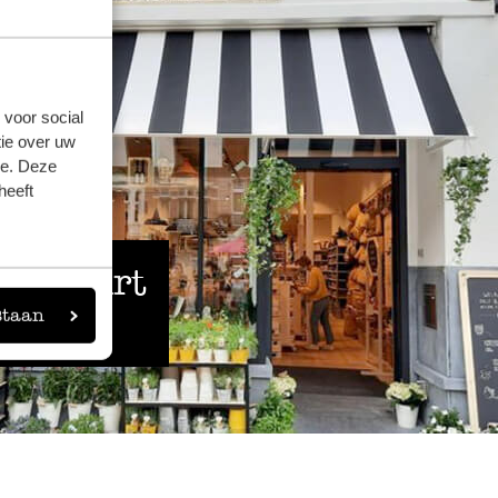
 voor social
ie over uw
se. Deze
heeft
 de buurt
staan