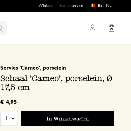
BE - NL
Winkels
Klantenservice
Mijn account
gebaseerd op 0 beoordeling
Servies 'Cameo', porselein
emen
buiten?
Schaal 'Cameo', porselein, Ø
17,5 cm
€ 4,95
n
In Winkelwagen
1
en