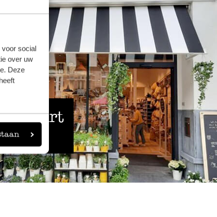
 voor social
ie over uw
se. Deze
heeft
 de buurt
staan