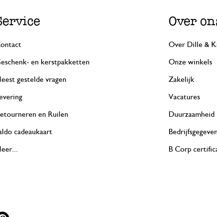
Service
Over on
ontact
Over Dille & K
eschenk- en kerstpakketten
Onze winkels
eest gestelde vragen
Zakelijk
evering
Vacatures
etourneren en Ruilen
Duurzaamheid
aldo cadeaukaart
Bedrijfsgegeve
eer...
B Corp certific