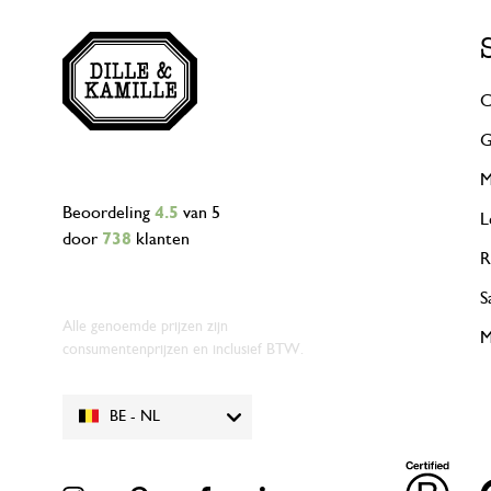
C
G
M
Beoordeling
4.5
van 5
L
door
738
klanten
R
S
Alle genoemde prijzen zijn
M
consumentenprijzen en inclusief BTW.
BE - NL