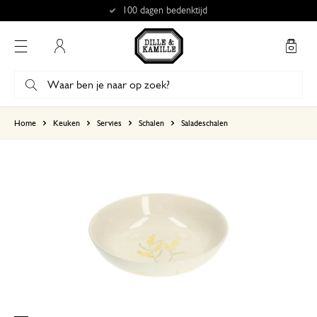
100 dagen bedenktijd
Mijn account
gebaseerd op 0 beoordeling
Home
Keuken
Servies
Schalen
Saladeschalen