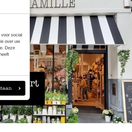
 voor social
ie over uw
se. Deze
heeft
 de buurt
staan