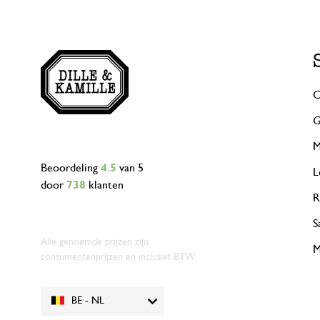
C
G
M
Beoordeling
4.5
van 5
L
door
738
klanten
R
S
Alle genoemde prijzen zijn
M
consumentenprijzen en inclusief BTW.
BE - NL