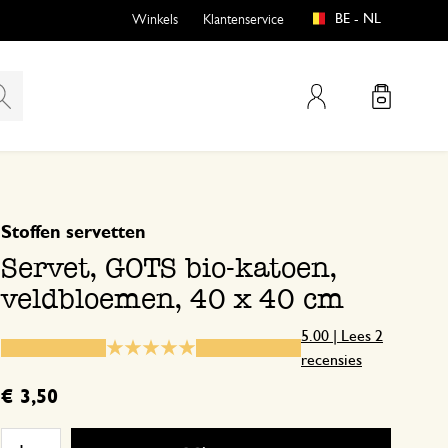
BE - NL
Winkels
Klantenservice
Mijn account
gebaseerd op 2 beoordelingen
5
4
Stoffen servetten
emen
buiten?
3
Servet, GOTS bio-katoen,
2
veldbloemen, 40 x 40 cm
1
5.00 | Lees 2
recensies
n
€ 3,50
en
22 april 2026
Enkel een score, geen toelichting gege