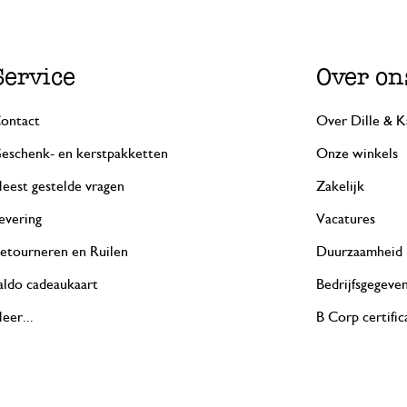
Service
Over on
ontact
Over Dille & K
eschenk- en kerstpakketten
Onze winkels
eest gestelde vragen
Zakelijk
evering
Vacatures
etourneren en Ruilen
Duurzaamheid
aldo cadeaukaart
Bedrijfsgegeve
eer...
B Corp certific