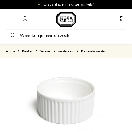
Gratis afhalen in onze winkels*
Mijn account
gebaseerd op 1 beoordeling
Home
Keuken
Servies
Serviessets
Porselein servies
5
4
3
2
1
Volgens verwachting
21 december 2024