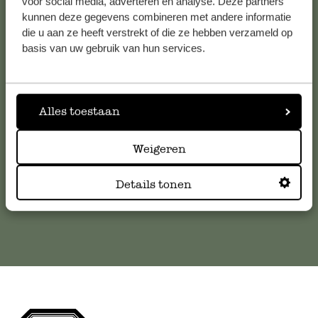
voor social media, adverteren en analyse. Deze partners
kunnen deze gegevens combineren met andere informatie
die u aan ze heeft verstrekt of die ze hebben verzameld op
Klantenservice
basis van uw gebruik van hun services.
Voor vragen, tips of hulp kun je contact opnemen met onze
klantenservice. Of bekijk hier het antwoord op de
meestgestelde vragen
Alles toestaan
Weigeren
klantenservice@dille-kamille.com
Details tonen
Online Klantenservice