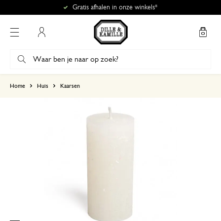
Gratis afhalen in onze winkels*
Mijn account
gebaseerd op 0 beoordeling
Home
Huis
Kaarsen