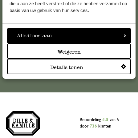
die u aan ze heeft verstrekt of die ze hebben verzameld op
Voor vragen, tips of hulp kun je contact opnemen met onze
basis van uw gebruik van hun services.
klantenservice. Of bekijk hier het antwoord op de
meestgestelde vragen
Alles toestaan
klantenservice@dille-kamille.com
Weigeren
Online Klantenservice
Details tonen
Beoordeling
4.5
van 5
door
736
klanten