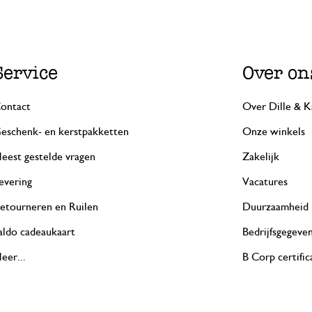
Service
Over on
ontact
Over Dille & K
eschenk- en kerstpakketten
Onze winkels
eest gestelde vragen
Zakelijk
evering
Vacatures
etourneren en Ruilen
Duurzaamheid
aldo cadeaukaart
Bedrijfsgegeve
eer...
B Corp certific