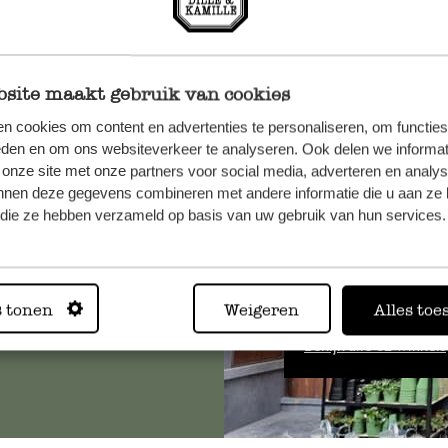
site maakt gebruik van cookies
n cookies om content en advertenties te personaliseren, om functies
et onze
eden en om ons websiteverkeer te analyseren. Ook delen we informat
 onze site met onze partners voor social media, adverteren en analy
nnen deze gegevens combineren met andere informatie die u aan ze 
f die ze hebben verzameld op basis van uw gebruik van hun services.
Altijd in
s tonen
Weigeren
Alles toe
Bekijk alle 62 winkels