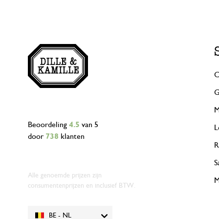
C
G
M
Beoordeling
4.5
van 5
L
door
738
klanten
R
S
Alle genoemde prijzen zijn
M
consumentenprijzen en inclusief BTW.
BE - NL