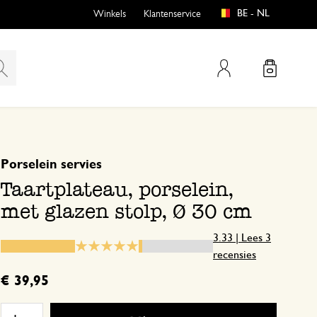
BE - NL
Winkels
Klantenservice
Mijn account
gebaseerd op 3 beoordelingen
5
4
Porselein servies
emen
buiten?
3
Taartplateau, porselein,
2
met glazen stolp, Ø 30 cm
1
3.33 | Lees 3
recensies
n
Besteld
€ 39,95
en
12 december 2023