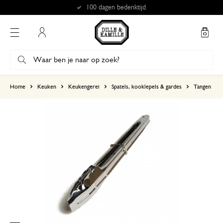
100 dagen bedenktijd
Mijn account
gebaseerd op 3 beoordelingen
Home
Keuken
Keukengerei
Spatels, kooklepels & gardes
Tangen
5
4
3
2
1
14 september 2025
Enkel een score, geen toelichting gege