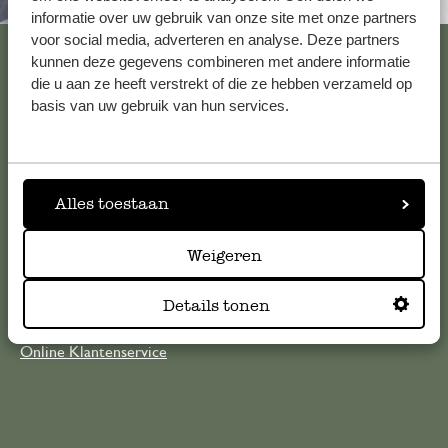
Altijd in de buurt
informatie over uw gebruik van onze site met onze partners
voor social media, adverteren en analyse. Deze partners
Bekijk alle 62 winkels
kunnen deze gegevens combineren met andere informatie
die u aan ze heeft verstrekt of die ze hebben verzameld op
basis van uw gebruik van hun services.
Klantenservice
Voor vragen, tips of hulp kun je contact opnemen met onze
Alles toestaan
klantenservice. Of bekijk hier het antwoord op de
meestgestelde vragen
Weigeren
klantenservice@dille-kamille.com
Details tonen
Online Klantenservice