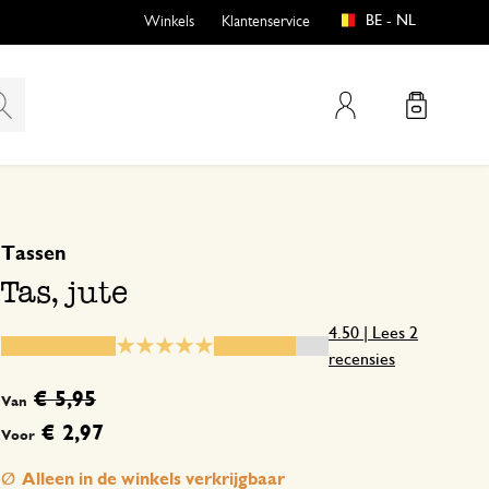
BE - NL
Winkels
Klantenservice
Mijn account
gebaseerd op 2 beoordelingen
5
4
Tassen
emen
buiten?
3
Tas, jute
2
1
4.50 | Lees 2
recensies
n
€ 5,95
Van
€ 2,97
Voor
en
5 april 2025
Alleen in de winkels verkrijgbaar
Enkel een score, geen toelichting gege