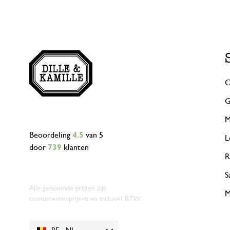
C
G
M
Beoordeling
4.5
van 5
L
door
739
klanten
R
S
Alle genoemde prijzen zijn
M
consumentenprijzen en inclusief BTW.