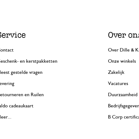
Service
Over on
ontact
Over Dille & K
eschenk- en kerstpakketten
Onze winkels
eest gestelde vragen
Zakelijk
evering
Vacatures
etourneren en Ruilen
Duurzaamheid
aldo cadeaukaart
Bedrijfsgegeve
eer...
B Corp certific