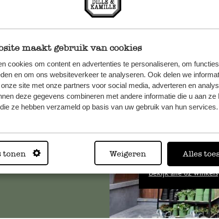
site maakt gebruik van cookies
n cookies om content en advertenties te personaliseren, om functies
eden en om ons websiteverkeer te analyseren. Ook delen we informat
et onze
 onze site met onze partners voor social media, adverteren en analy
nnen deze gegevens combineren met andere informatie die u aan ze 
f die ze hebben verzameld op basis van uw gebruik van hun services.
Altijd in
s tonen
Weigeren
Alles toe
Bekijk alle 62 winkels