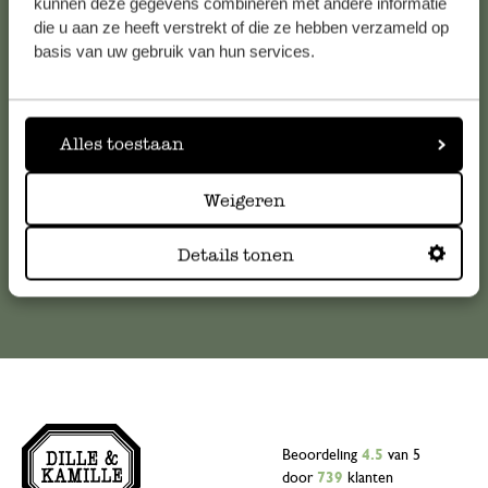
Klantenservice
kunnen deze gegevens combineren met andere informatie
die u aan ze heeft verstrekt of die ze hebben verzameld op
basis van uw gebruik van hun services.
Voor vragen, tips of hulp kun je contact opnemen met onze
klantenservice. Of bekijk hier het antwoord op de
meestgestelde vragen
Alles toestaan
klantenservice@dille-kamille.com
Weigeren
Online Klantenservice
Details tonen
Beoordeling
4.5
van 5
door
739
klanten