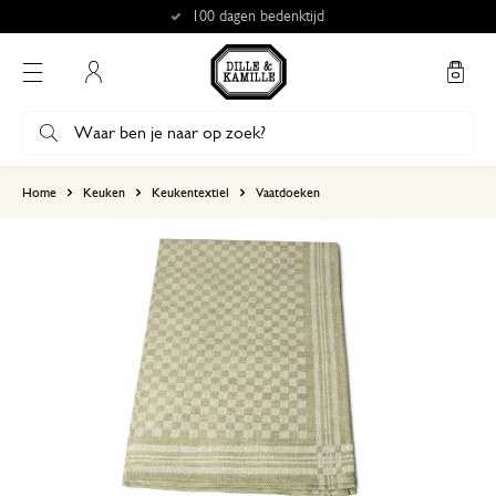
100 dagen bedenktijd
Mijn account
gebaseerd op 1 beoordeling
Home
Keuken
Keukentextiel
Vaatdoeken
5
4
3
2
1
2 januari 2025
Enkel een score, geen toelichting gege