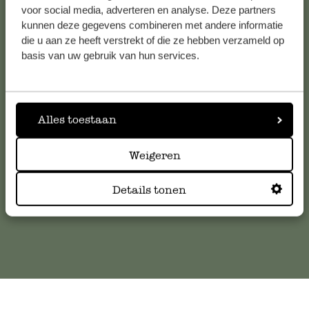
voor social media, adverteren en analyse. Deze partners
kunnen deze gegevens combineren met andere informatie
die u aan ze heeft verstrekt of die ze hebben verzameld op
Klantenservice
basis van uw gebruik van hun services.
Voor vragen, tips of hulp kun je contact opnemen met onze
klantenservice. Of bekijk hier het antwoord op de
Alles toestaan
meestgestelde vragen
Weigeren
klantenservice@dille-kamille.com
Details tonen
Online Klantenservice