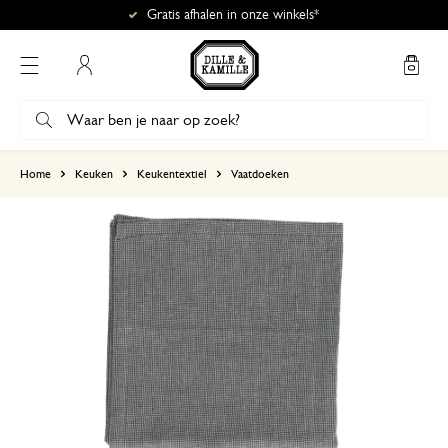
Gratis afhalen in onze winkels*
Mijn account
gebaseerd op 0 beoordeling
Home
Keuken
Keukentextiel
Vaatdoeken