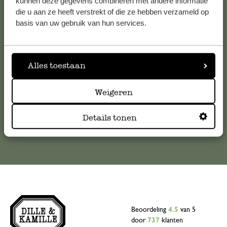
Klantenservice
kunnen deze gegevens combineren met andere informatie
die u aan ze heeft verstrekt of die ze hebben verzameld op
basis van uw gebruik van hun services.
Voor vragen, tips of hulp kun je contact opnemen met onze
klantenservice. Of bekijk hier het antwoord op de
meestgestelde vragen
Alles toestaan
klantenservice@dille-kamille.com
Weigeren
Online Klantenservice
Details tonen
Beoordeling
4.5
van 5
door
737
klanten