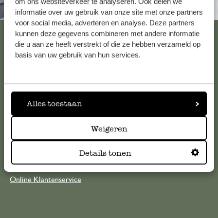
om ons websiteverkeer te analyseren. Ook delen we
Altijd in de buurt
informatie over uw gebruik van onze site met onze partners
voor social media, adverteren en analyse. Deze partners
Bekijk alle 62 winkels
kunnen deze gegevens combineren met andere informatie
die u aan ze heeft verstrekt of die ze hebben verzameld op
basis van uw gebruik van hun services.
Klantenservice
Voor vragen, tips of hulp kun je contact opnemen met onze
Alles toestaan
klantenservice. Of bekijk hier het antwoord op de
meestgestelde vragen
Weigeren
klantenservice@dille-kamille.com
Details tonen
Online Klantenservice