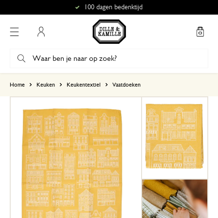
100 dagen bedenktijd
Mijn account
gebaseerd op 0 beoordeling
Home
Keuken
Keukentextiel
Vaatdoeken