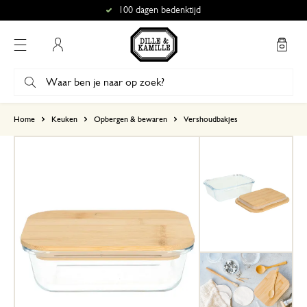
100 dagen bedenktijd
Mijn account
gebaseerd op 0 beoordeling
Home
Keuken
Opbergen & bewaren
Vershoudbakjes