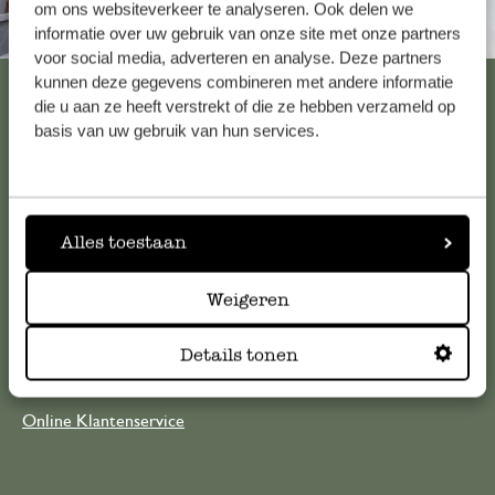
om ons websiteverkeer te analyseren. Ook delen we
Altijd in de buurt
informatie over uw gebruik van onze site met onze partners
voor social media, adverteren en analyse. Deze partners
kunnen deze gegevens combineren met andere informatie
Bekijk alle 62 winkels
die u aan ze heeft verstrekt of die ze hebben verzameld op
basis van uw gebruik van hun services.
Klantenservice
Voor vragen, tips of hulp kun je contact opnemen met onze
Alles toestaan
klantenservice. Of bekijk hier het antwoord op de
meestgestelde vragen
Weigeren
Details tonen
klantenservice@dille-kamille.com
Online Klantenservice