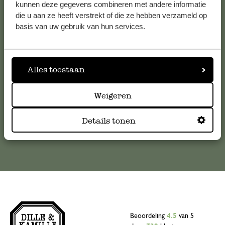
kunnen deze gegevens combineren met andere informatie
Klantenservice
die u aan ze heeft verstrekt of die ze hebben verzameld op
basis van uw gebruik van hun services.
Voor vragen, tips of hulp kun je contact opnemen met onze
klantenservice. Of bekijk hier het antwoord op de
meestgestelde vragen
Alles toestaan
klantenservice@dille-kamille.com
Weigeren
Online Klantenservice
Details tonen
Beoordeling
4.5
van 5