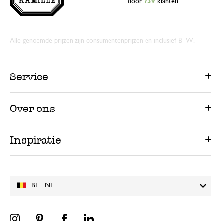
door
739
klanten
Alle genoemde prijzen zijn consumentenprijzen en inclusief BTW.
Service
Over ons
Inspiratie
BE - NL