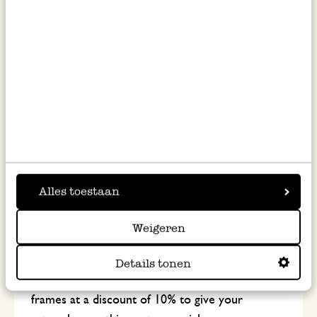
and illustration. Just look around! Zero waste
art is a big trend that lets you be creative
without any costs.
With our guest artist, Zofia Antwerp, you can
explore different painting techniques, find a way
to relax and dissociate or simply spend your
friends/family time in an artistic way!
Alles toestaan
You will learn how you can make your own
homemade gifts and decoration and how to
Weigeren
reuse what seems worthless.
Details tonen
At Dille & Kamille you can also buy beautiful
frames at a discount of 10% to give your