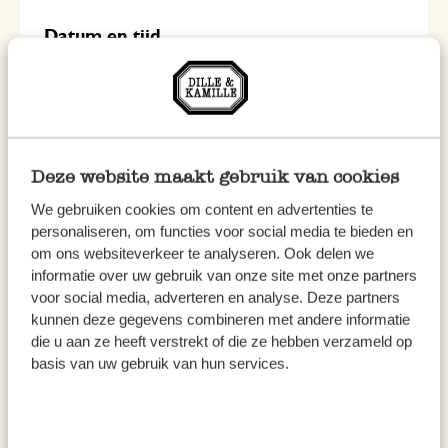
Datum en tijd
Zaterdag 5 september van 10u30 tot +- 12u.
Locatie
Dille en Kamille Antwerpen, Vleminckstraat 9.
Deze website maakt gebruik van cookies
Kosten
We gebruiken cookies om content en advertenties te
personaliseren, om functies voor social media te bieden en
€ 65,-
om ons websiteverkeer te analyseren. Ook delen we
informatie over uw gebruik van onze site met onze partners
Inschrijfmogelijkheid
voor social media, adverteren en analyse. Deze partners
kunnen deze gegevens combineren met andere informatie
Via mail:
purebymie@gmail.com
die u aan ze heeft verstrekt of die ze hebben verzameld op
basis van uw gebruik van hun services.