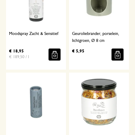
Moodspray Zacht & Sensitief
Geuroliebrander, porselein,
lichtgroen, Ø 8 cm
€ 18,95
€ 5,95
€ 189,50 / l