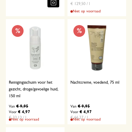
€ 129,50 / l
Niet op voorraad
%
%
Reinigingsschuim voor het
Nachtcreme, voedend, 75 ml
gezicht, droge/gevoelige huid,
150 ml
€ 9,95
€ 9,95
Van
Van
€ 4,97
€ 4,97
Voor
Voor
€ 33,13 / l
€ 66,27 / l
Niet op voorraad
Niet op voorraad