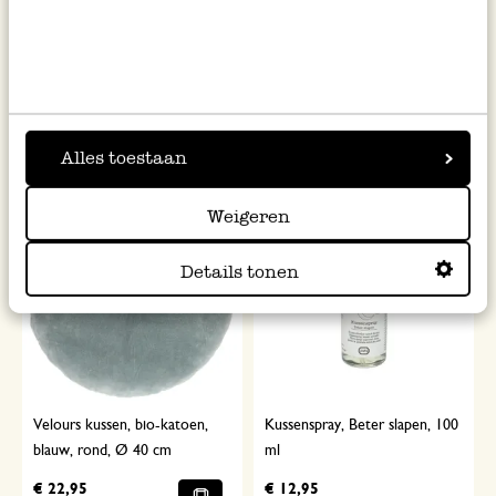
Velours kussen, bio-katoen,
Face bar, gezichtszeep, 60 g
ecru, rond, Ø 40 cm
€ 22,95
€ 8,95
€ 149,17 / kg
Alles toestaan
Weigeren
Details tonen
Velours kussen, bio-katoen,
Kussenspray, Beter slapen, 100
blauw, rond, Ø 40 cm
ml
€ 22,95
€ 12,95