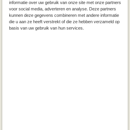
informatie over uw gebruik van onze site met onze partners
voor social media, adverteren en analyse. Deze partners
kunnen deze gegevens combineren met andere informatie
die u aan ze heeft verstrekt of die ze hebben verzameld op
basis van uw gebruik van hun services.
Geurkaars, zuiver & sereen,
Etherische geurolie, biologisch,
175 ml
lekker slapen, 10 ml
€ 16,95
€ 12,95
€ 96,86 / l
€ 1.295,00 / l