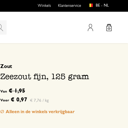
BE - NL
Winkels
Klantenservice
Mijn account
gebaseerd op 0 beoordeling
Zout
emen
buiten?
Zeezout fijn, 125 gram
€ 1,95
Van
€ 0,97
€ 7,76 / kg
Voor
n
Alleen in de winkels verkrijgbaar
en