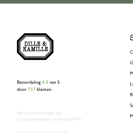
C
G
M
Beoordeling
4.5
van 5
L
door
737
klanten
R
S
Alle genoemde prijzen zijn
M
consumentenprijzen en inclusief BTW.