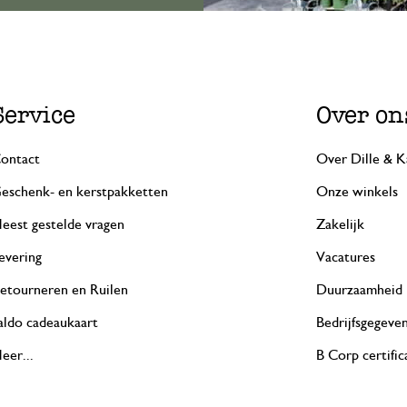
Service
Over on
ontact
Over Dille & K
eschenk- en kerstpakketten
Onze winkels
eest gestelde vragen
Zakelijk
evering
Vacatures
etourneren en Ruilen
Duurzaamheid
aldo cadeaukaart
Bedrijfsgegeve
eer...
B Corp certific