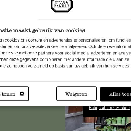
site maakt gebruik van cookies
n cookies om content en advertenties te personaliseren, om functies
eden en om ons websiteverkeer te analyseren. Ook delen we informat
et onze
 onze site met onze partners voor social media, adverteren en analy
nnen deze gegevens combineren met andere informatie die u aan ze 
f die ze hebben verzameld op basis van uw gebruik van hun services.
Altijd in
s tonen
Weigeren
Alles toe
Bekijk alle 62 winkels