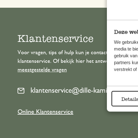
Deze web
Klantenservice
We gebruike
media te bi
Voor vragen, tips of hulp kun je contact opnemen m
gebruik van
klantenservice. Of bekijk hier het antwoord op de
partners ku
verstrekt o
meestgestelde vragen
klantenservice@dille-kamille.com
Detail
Online Klantenservice