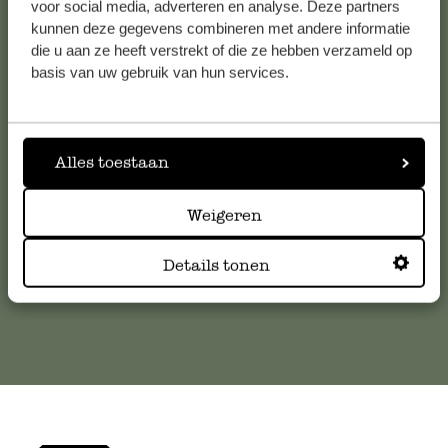
voor social media, adverteren en analyse. Deze partners
kunnen deze gegevens combineren met andere informatie
die u aan ze heeft verstrekt of die ze hebben verzameld op
Klantenservice
basis van uw gebruik van hun services.
Voor vragen, tips of hulp kun je contact opnemen met onze
klantenservice. Of bekijk hier het antwoord op de
meestgestelde vragen
Alles toestaan
Weigeren
klantenservice@dille-kamille.com
Details tonen
Online Klantenservice