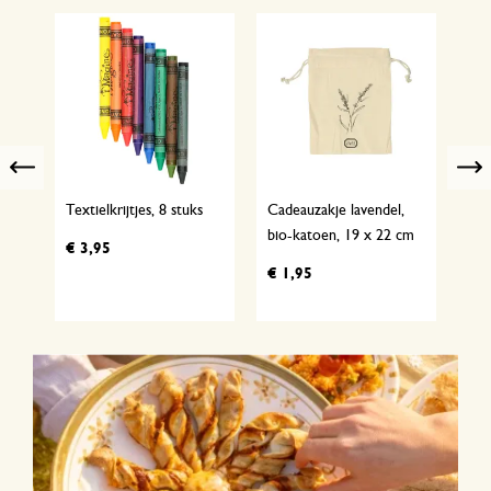
Previous
Textielkrijtjes, 8 stuks
Cadeauzakje lavendel,
Cad
24 x
bio-katoen, 19 x 22 cm
kam
€ 3,95
31
€ 1,95
€ 