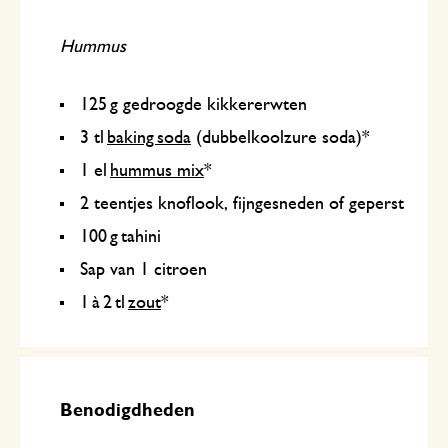
Hummus
125 g gedroogde kikkererwten
3 tl
baking soda
(dubbelkoolzure soda)*
1 el
hummus mix
*
2 teentjes knoflook, fijngesneden of geperst
100 g tahini
Sap van 1 citroen
1 à 2 tl
zout
*
Benodigdheden