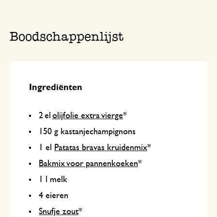
Boodschappenlijst
Ingrediënten
2 el
olijfolie extra vierge
*
150 g kastanjechampignons
1 el
Patatas bravas kruidenmix
*
Bakmix voor pannenkoeken
*
1 l melk
4 eieren
Snufje zout
*