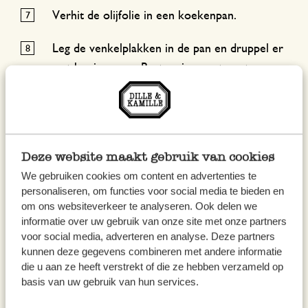
Verhit de olijfolie in een koekenpan.
Leg de venkelplakken in de pan en druppel er
wat honing over. Bestrooi ze met zout en
maal er peper over.
Bak de venkel een paar minuten aan beide
kanten.
Deze website maakt gebruik van cookies
Meng de geitenkaas met de yoghurt,
We gebruiken cookies om content en advertenties te
personaliseren, om functies voor social media te bieden en
citroensap, citroenrasp en cayennepeper en
om ons websiteverkeer te analyseren. Ook delen we
voeg zout en peper toe.
informatie over uw gebruik van onze site met onze partners
voor social media, adverteren en analyse. Deze partners
Smeer het geitenkaasmengsel met een spatel
kunnen deze gegevens combineren met andere informatie
over het bladerdeeg.
die u aan ze heeft verstrekt of die ze hebben verzameld op
basis van uw gebruik van hun services.
Verdeel de gebakken venkel over het