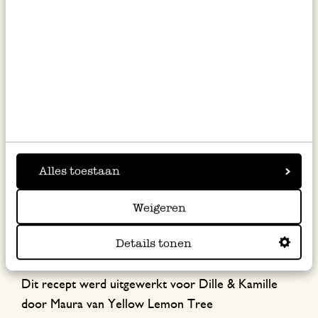
bladerdeeg en druk aan.
Zet de bakplaat in de oven en bak de
plaattaart in ongeveer 20-25 minuten mooi
gaar en goudbruin.
Haal uit de oven, laat de plaattaart iets
afkoelen voordat je hem aansnijdt.
Garneer met de groene venkeltopjes en
Alles toestaan
muntblaadjes.
Weigeren
Serveer met een groene salade.
Details tonen
Dit recept werd uitgewerkt voor Dille & Kamille
door Maura van Yellow Lemon Tree