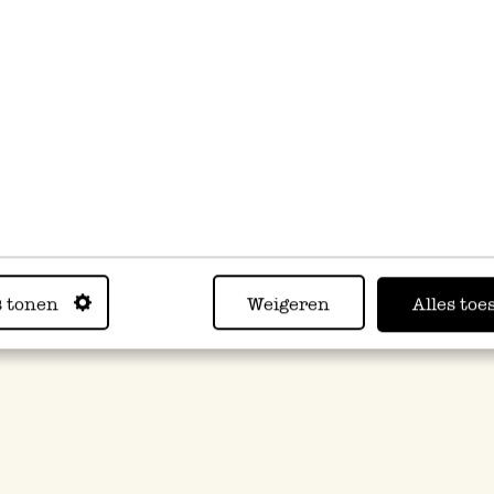
s tonen
Weigeren
Alles toe