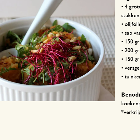
Welke maat tafelkleed?
Voorkom slakken
• 4 grot
Onderhoudstips
stukken
• olijfol
• sap v
• 150 gr
• 200 gr
• 150 g
• versg
• tuink
Benod
koekenp
*verkrij