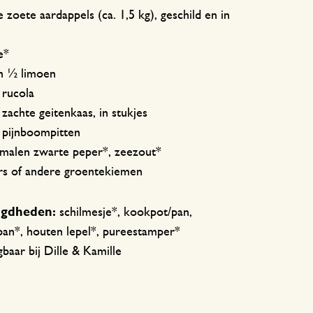
e zoete aardappels (ca. 1,5 kg), geschild en in
ie*
an ½ limoen
 rucola
 zachte geitenkaas, in stukjes
r pijnboompitten
emalen zwarte peper*, zeezout*
ers of andere groentekiemen
igdheden:
schilmesje*, kookpot/pan,
an*, houten lepel*, pureestamper*
gbaar bij Dille & Kamille