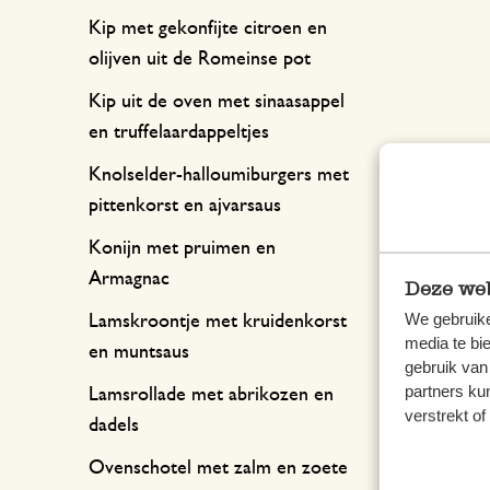
Kip met gekonfijte citroen en
olijven uit de Romeinse pot
Kip uit de oven met sinaasappel
en truffelaardappeltjes
Knolselder-halloumiburgers met
pittenkorst en ajvarsaus
Konijn met pruimen en
Armagnac
Deze web
We gebruike
Lamskroontje met kruidenkorst
media te bi
en muntsaus
gebruik van
partners ku
Lamsrollade met abrikozen en
verstrekt o
dadels
Ovenschotel met zalm en zoete