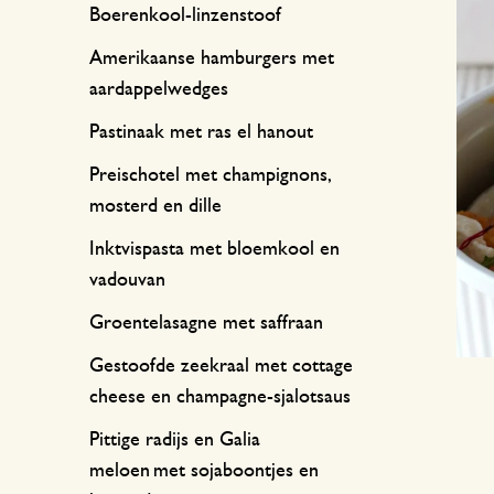
Keukentextiel
Kaarsen
Zoetwaren
Cadeaubonnen
Boerenkool-linzenstoof
Tafeltextiel
Kaarsenhouders
Amerikaanse hamburgers met
aardappelwedges
Thee accessoires
Manden
Pastinaak met ras el hanout
Koffie accessoires
Schrijven & hobby
Preischotel met champignons,
Bestek
Tassen
mosterd en dille
Internationale keukens
Boeken
Inktvispasta met bloemkool en
vadouvan
Groentelasagne met saffraan
Gestoofde zeekraal met cottage
cheese en champagne-sjalotsaus
Pittige radijs en Galia
meloen met sojaboontjes en