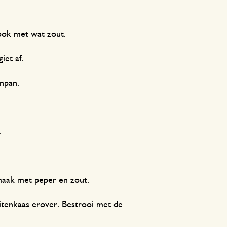
ook met wat zout.
iet af.
npan.
.
maak met peper en zout.
itenkaas erover. Bestrooi met de