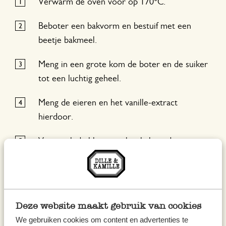
Verwarm de oven voor op 170°C.
Beboter een bakvorm en bestuif met een
beetje bakmeel.
Meng in een grote kom de boter en de suiker
tot een luchtig geheel.
Meng de eieren en het vanille-extract
hierdoor.
Voeg ook de bloem en het bakpoeder toe.
Roer goed.
Klop de melk door het bloemmengsel tot je
een glad deeg krijgt.
Deze website maakt gebruik van cookies
Giet het beslag in de bakvorm, strijk het glad
We gebruiken cookies om content en advertenties te