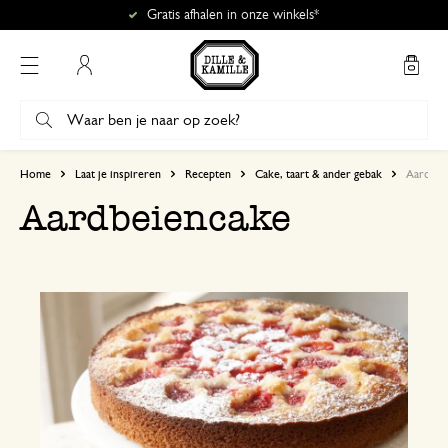
Gratis afhalen in onze winkels*
Mijn account
Home
Laat je inspireren
Recepten
Cake, taart & ander gebak
Aardbei
Aardbeiencake