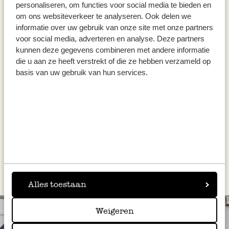
personaliseren, om functies voor social media te bieden en
en leg de aardbeien hier bovenop, bv. in een
om ons websiteverkeer te analyseren. Ook delen we
cirkelvorm.
informatie over uw gebruik van onze site met onze partners
voor social media, adverteren en analyse. Deze partners
Bak de cake ca. 45 minuten tot de caketester
kunnen deze gegevens combineren met andere informatie
er schoon uitkomt.
die u aan ze heeft verstrekt of die ze hebben verzameld op
basis van uw gebruik van hun services.
Laat afkoelen op een taartrooster en bestrooi
voor het serveren met poedersuiker.
Dit recept werd uitgewerkt door Dille & Kamille
Alles toestaan
Weigeren